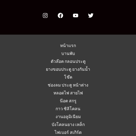
หน้าแรก
บานพับ
ตัวล๊อค กลอนประตู
ยางขอบประตู ยางกันน้ำ
โช๊ค
ช่องลม ประตู หน้าต่าง
หลอดไฟ สายไฟ
น๊อต สกรู
กาว ซิลิโคลน
งานอลูมิเนียม
บังโคลนยาง เหล็ก
ไฟเบอร์ สเกิร์ต