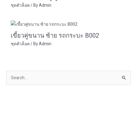
ชุดตัวล็อค
/ By
Admin
เขี้ยวคู่ขนาน ซ้าย รถกระบะ B002
ชุดตัวล็อค
/ By
Admin
S
e
a
r
c
h
f