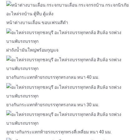
o
r
:
หน้าต่างบานเลื่อน ขอบเฟรมสีดำ
ฝาถังน้ำมันใหญ่พร้อมกุญแจ
ยางกันกระแทกท้ายรถบรรทุกทรงกลม หนา 40 มม.
ยางกันกระแทกท้ายรถบรรทุกทรงกลม หนา 30 มม.
ลูกยางกันกระแทกท้ายรถบรรทุกทรงสี่เหลี่ยม หนา 40 มม.