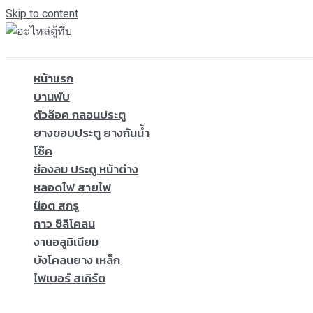
Skip to content
หน้าแรก
บานพับ
ตัวล๊อค กลอนประตู
ยางขอบประตู ยางกันน้ำ
โช๊ค
ช่องลม ประตู หน้าต่าง
หลอดไฟ สายไฟ
น๊อต สกรู
กาว ซิลิโคลน
งานอลูมิเนียม
บังโคลนยาง เหล็ก
ไฟเบอร์ สเกิร์ต