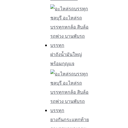
ฝาถังน้ำมันใหญ่
พร้อมกุญแจ
ยางกันกระแทกท้าย