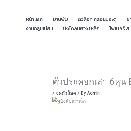
Skip
to
หน้าแรก
บานพับ
ตัวล๊อค กลอนประตู
ยา
content
งานอลูมิเนียม
บังโคลนยาง เหล็ก
ไฟเบอร์ สเ
ตัวประคอกเสา 6หุน 
/
ชุดตัวล็อค
/ By
Admin