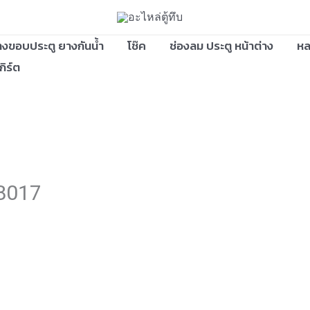
งขอบประตู ยางกันน้ำ
โช๊ค
ช่องลม ประตู หน้าต่าง
หล
กิร์ต
B017