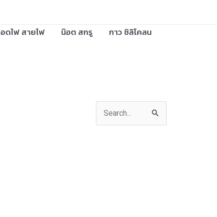
อดไฟ สายไฟ
น๊อต สกรู
กาว ซิลิโคลน
S
e
a
r
c
h
f