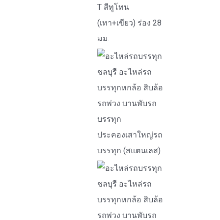
T สีทูโทน
(เทา+เขียว) ร่อง 28
มม.
ประคองเสาใหญ่รถ
บรรทุก (สแตนเลส)