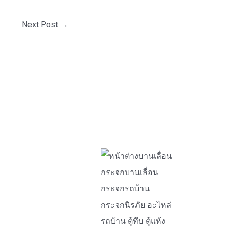
o
r
Next Post
→
: