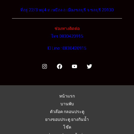
ที่อยู่ 22/3 หมู่4 ต.เหมือง อ.เมืองชลบุรี จ.ชลบุรี 20130
ช่องทางติดต่อ
โทร 0830420915
ID Line : 0830420915
หน้าแรก
บานพับ
ตัวล๊อค กลอนประตู
ยางขอบประตู ยางกันน้ำ
โช๊ค