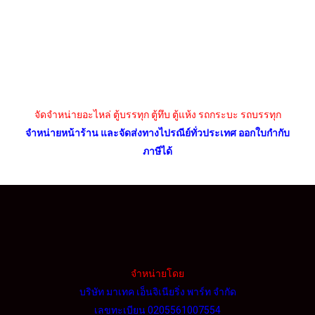
จัดจำหน่ายอะไหล่ ตู้บรรทุก ตู้ทึบ ตู้แห้ง รถกระบะ รถบรรทุก
จำหน่ายหน้าร้าน และจัดส่งทางไปรณีย์ทั่วประเทศ ออกใบกำกับ
ภาษีได้
จำหน่ายโดย
บริษัท มาเทค เอ็นจิเนียริ่ง พาร์ท จำกัด
เลขทะเบียน 0205561007554