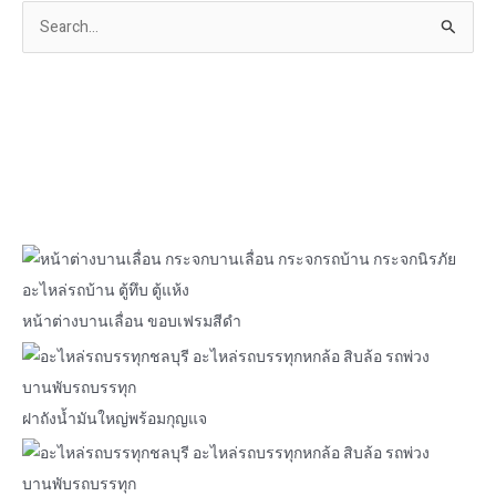
S
e
a
r
c
h
f
o
r
:
หน้าต่างบานเลื่อน ขอบเฟรมสีดำ
ฝาถังน้ำมันใหญ่พร้อมกุญแจ