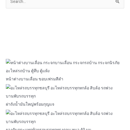
S
e
a
r
c
h
f
o
r
:
หน้าต่างบานเลื่อน ขอบเฟรมสีดำ
ฝาถังน้ำมันใหญ่พร้อมกุญแจ
ยางกันกระแทกท้ายรถบรรทุกทรงกลม หนา 40 มม.