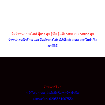
จัดจำหน่ายอะไหล่ ตู้บรรทุก ตู้ทึบ ตู้แห้ง รถกระบะ รถบรรทุก
จำหน่ายหน้าร้าน และจัดส่งทางไปรณีย์ทั่วประเทศ ออกใบกำกับ
ภาษีได้
จำหน่ายโดย
บริษัท มาเทค เอ็นจิเนียริ่ง พาร์ท จำกัด
เลขทะเบียน 0205561007554