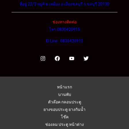
ที่อยู่ 22/3 หมู่4 ต.เหมือง อ.เมืองชลบุรี จ.ชลบุรี 20130
ช่องทางติดต่อ
โทร 0830420915
ID Line : 0830420915
หน้าแรก
บานพับ
ตัวล๊อค กลอนประตู
ยางขอบประตู ยางกันน้ำ
โช๊ค
ช่องลม ประตู หน้าต่าง