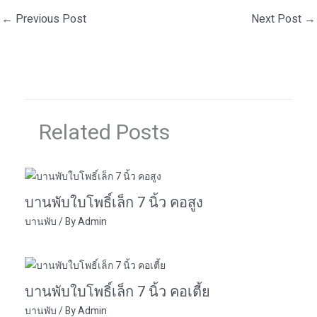
←
Previous Post
Next Post
→
Related Posts
บานพับใบโพธิ์เล็ก 7 นิ้ว คอสูง
บานพับ
/ By
Admin
บานพับใบโพธิ์เล็ก 7 นิ้ว คอเตี้ย
บานพับ
/ By
Admin