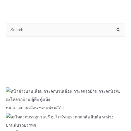
S
e
a
r
c
h
f
o
r
:
หน้าต่างบานเลื่อน ขอบเฟรมสีดำ