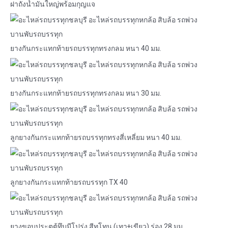
ฝาถังน้ำมันใหญ่พร้อมกุญแจ
ยางกันกระแทกท้ายรถบรรทุกทรงกลม หนา 40 มม.
ยางกันกระแทกท้ายรถบรรทุกทรงกลม หนา 30 มม.
ลูกยางกันกระแทกท้ายรถบรรทุกทรงสี่เหลี่ยม หนา 40 มม.
ลูกยางกันกระแทกท้ายรถบรรทุก TX 40
ยางขอบประตูตู้ทึบมีโปร่ง สีทูโทน (เทา+เขียว) ร่อง 28 มม.