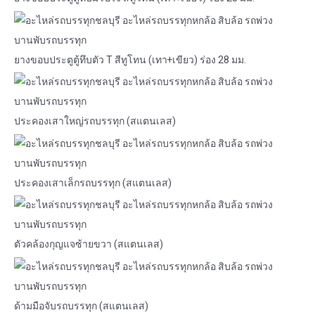
ยางขอบประตูตู้ทึบตัว T สีทูโทน (เทา+เขียว) ร่อง 28 มม.
ประคองเสาใหญ่รถบรรทุก (สแตนเลส)
ประคองเสาเล็กรถบรรทุก (สแตนเลส)
ตัวคล้องกุญแจซ้ายขวา (สแตนเลส)
ด้ามมือจับรถบรรทุก (สแตนเลส)