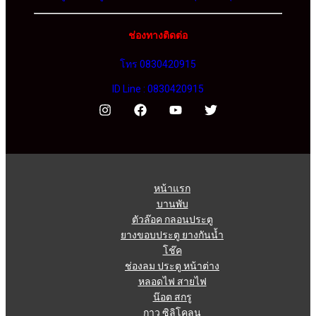
ช่องทางติดต่อ
โทร 0830420915
ID Line : 0830420915
หน้าแรก
บานพับ
ตัวล๊อค กลอนประตู
ยางขอบประตู ยางกันน้ำ
โช๊ค
ช่องลม ประตู หน้าต่าง
หลอดไฟ สายไฟ
น๊อต สกรู
กาว ซิลิโคลน