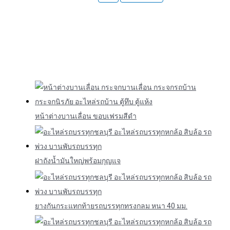
หน้าต่างบานเลื่อน ขอบเฟรมสีดำ
ฝาถังน้ำมันใหญ่พร้อมกุญแจ
ยางกันกระแทกท้ายรถบรรทุกทรงกลม หนา 40 มม.