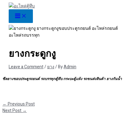
Skip
S
to
e
content
a
r
c
h
ยางกระดูกงู
f
o
Leave a Comment
/
ยาง
/ By
Admin
r
ซีลยางขอบประตูรถยนต์ รถบรรทุกตู้ทึบ กระบะตู้แห้ง รถขนส่งสินค้า ยางกันน้ำ
:
←
Previous Post
Next Post
→