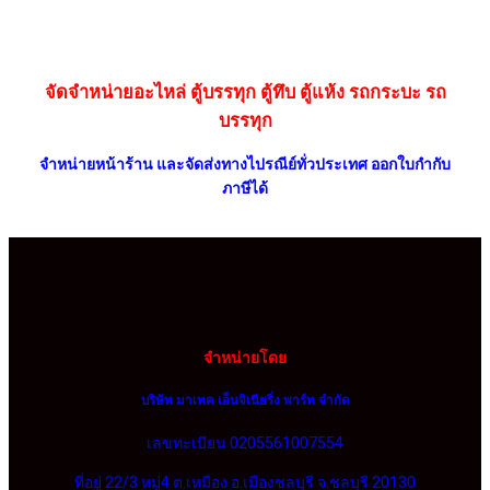
จัดจำหน่ายอะไหล่ ตู้บรรทุก ตู้ทึบ ตู้แห้ง รถกระบะ รถ
บรรทุก
จำหน่ายหน้าร้าน และจัดส่งทางไปรณีย์ทั่วประเทศ ออกใบกำกับ
ภาษีได้
จำหน่ายโดย
บริษัท มาเทค เอ็นจิเนียริ่ง พาร์ท จำกัด
เลขทะเบียน 0205561007554
ที่อยู่ 22/3 หมู่4 ต.เหมือง อ.เมืองชลบุรี จ.ชลบุรี 20130