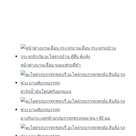
หน้าต่างบานเลื่อน ขอบเฟรมสีดำ
ฝาถังน้ำมันใหญ่พร้อมกุญแจ
ยางกันกระแทกท้ายรถบรรทุกทรงกลม หนา 40 มม.