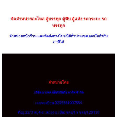
จัดจำหน่ายอะไหล่ ตู้บรรทุก ตู้ทึบ ตู้แห้ง รถกระบะ รถ
บรรทุก
จำหน่ายหน้าร้าน และจัดส่งทางไปรณีย์ทั่วประเทศ ออกใบกำกับ
ภาษีได้
จำหน่ายโดย
บริษัท มาเทค เอ็นจิเนียริ่ง พาร์ท จำกัด
เลขทะเบียน 0205561007554
ที่อยู่ 22/3 หมู่4 ต.เหมือง อ.เมืองชลบุรี จ.ชลบุรี 20130