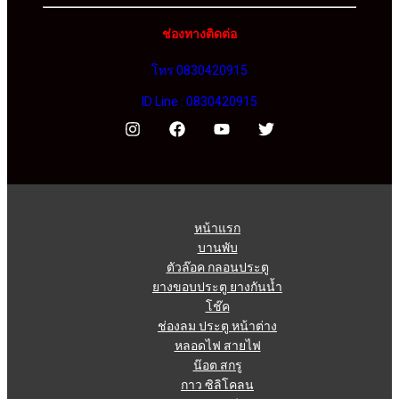
ช่องทางติดต่อ
โทร 0830420915
ID Line : 0830420915
หน้าแรก
บานพับ
ตัวล๊อค กลอนประตู
ยางขอบประตู ยางกันน้ำ
โช๊ค
ช่องลม ประตู หน้าต่าง
หลอดไฟ สายไฟ
น๊อต สกรู
กาว ซิลิโคลน