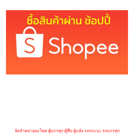
จัดจำหน่ายอะไหล่ ตู้บรรทุก ตู้ทึบ ตู้แห้ง รถกระบะ รถบรรทุก