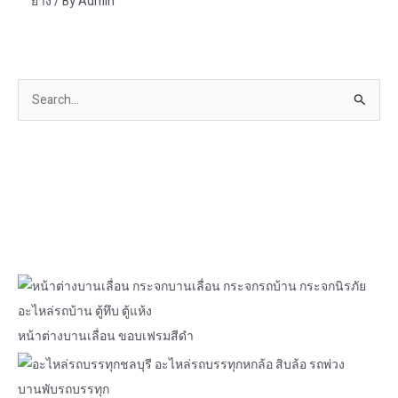
ยาง
/ By
Admin
S
e
a
r
c
h
f
o
r
:
หน้าต่างบานเลื่อน ขอบเฟรมสีดำ