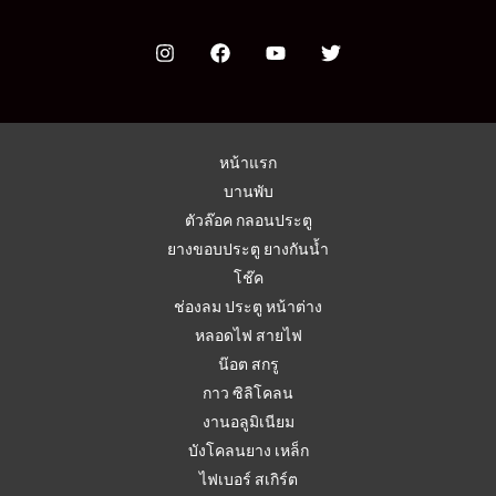
หน้าแรก
บานพับ
ตัวล๊อค กลอนประตู
ยางขอบประตู ยางกันน้ำ
โช๊ค
ช่องลม ประตู หน้าต่าง
หลอดไฟ สายไฟ
น๊อต สกรู
กาว ซิลิโคลน
งานอลูมิเนียม
บังโคลนยาง เหล็ก
ไฟเบอร์ สเกิร์ต