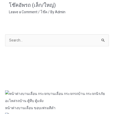
โช๊คอัพรถ (เล็ก/ใหญ่)
Leave a Comment
/
โช๊ค
/ By
Admin
S
e
a
r
c
h
f
o
r
:
หน้าต่างบานเลื่อน ขอบเฟรมสีดำ