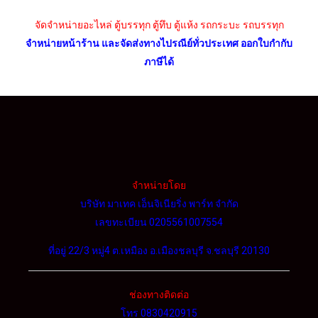
จัดจำหน่ายอะไหล่ ตู้บรรทุก ตู้ทึบ ตู้แห้ง รถกระบะ รถบรรทุก
จำหน่ายหน้าร้าน และจัดส่งทางไปรณีย์ทั่วประเทศ ออกใบกำกับ
ภาษีได้
จำหน่ายโดย
บริษัท มาเทค เอ็นจิเนียริ่ง พาร์ท จำกัด
เลขทะเบียน 0205561007554
ที่อยู่ 22/3 หมู่4 ต.เหมือง อ.เมืองชลบุรี จ.ชลบุรี 20130
ช่องทางติดต่อ
โทร 0830420915