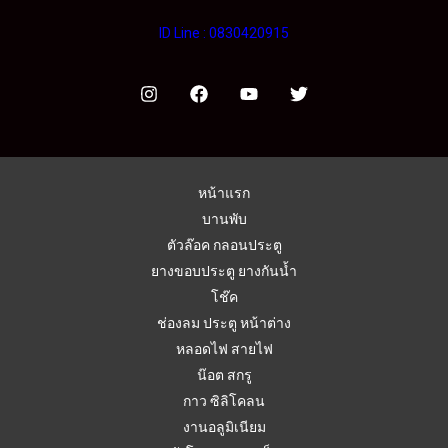
ID Line : 0830420915
หน้าแรก
บานพับ
ตัวล๊อค กลอนประตู
ยางขอบประตู ยางกันน้ำ
โช๊ค
ช่องลม ประตู หน้าต่าง
หลอดไฟ สายไฟ
น๊อต สกรู
กาว ซิลิโคลน
งานอลูมิเนียม