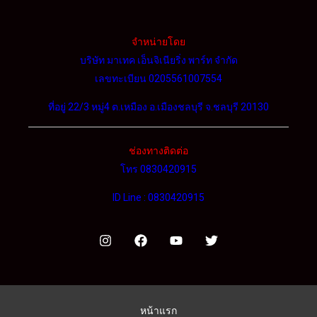
จำหน่ายโดย
บริษัท มาเทค เอ็นจิเนียริ่ง พาร์ท จำกัด
เลขทะเบียน 0205561007554
ที่อยู่ 22/3 หมู่4 ต.เหมือง อ.เมืองชลบุรี จ.ชลบุรี 20130
ช่องทางติดต่อ
โทร 0830420915
ID Line : 0830420915
หน้าแรก