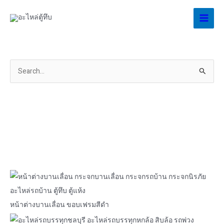
Skip
to
content
S
e
a
r
c
h
f
o
r
:
หน้าต่างบานเลื่อน ขอบเฟรมสีดำ